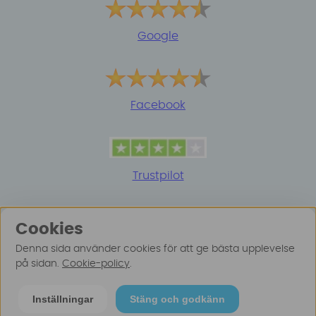
Google
Facebook
Trustpilot
Cookies
Denna sida använder cookies för att ge bästa upplevelse
på sidan.
Cookie-policy
.
© 2025 Surfspot. Vi använder oss av cookies -
Läs
Inställningar
Stäng och godkänn
mer här
.