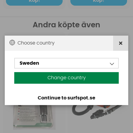
Köp!
Köp!
Andra köpte även
Aquasure
Base
Choose country
Aquasure FD
Base Rechargeable
SUP Pump
Sweden
Change country
Continue to surfspot.se