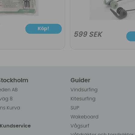
Köp!
599 SEK
 Stockholm
Guider
eden AB
Vindsurfing
väg 8
Kitesurfing
ens Kurva
SUP
Wakeboard
/Kundservice
Vågsurf