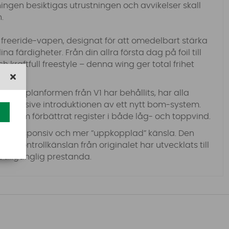
ngen besiktigas utrustningen och avvikelser skall
.
l” freeride-vapen, designat för att omedelbart stärka
na färdigheter. Från din allra första dag på foil till
kraftfull freestyle – denna wing ger total frihet
ade planformen från V1 har behållits, har alla
 inklusive introduktionen av ett nytt bom-system.
essutom förbättrat register i både låg- och toppvind.
, mer responsiv och mer ”uppkopplad” känsla. Den
ch kontrollkänslan från originalet har utvecklats till
t tillgänglig prestanda.