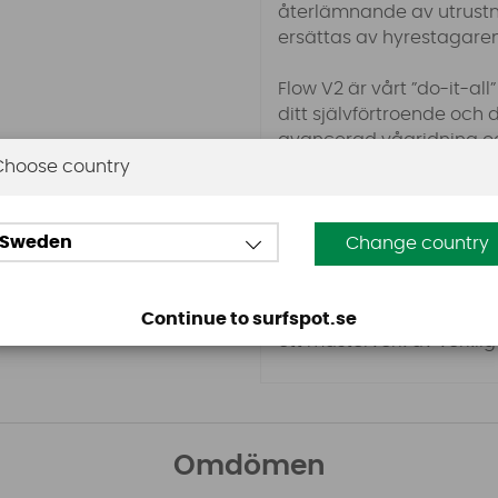
återlämnande av utrustni
ersättas av hyrestagaren
Flow V2 är vårt ”do-it-al
ditt självförtroende och di
avancerad vågridning och 
inom alla discipliner.
Choose country
Samtidigt som den bepröv
andra delar omdesignats,
Sweden
Change country
Varje storlek levererar d
Resultatet är en lättare
omedelbara stabiliteten o
Continue to surfspot.se
ett mästerverk av verklig
Omdömen