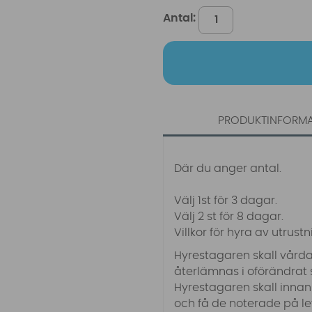
Antal:
PRODUKTINFORM
Där du anger antal.
Välj 1st för 3 dagar.
Välj 2 st för 8 dagar.
Villkor för
hyra
av utrust
Hyrestagaren skall vårda
återlämnas i oförändrat s
Hyrestagaren skall innan
och få de noterade på le