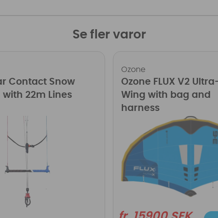
Se fler varor
Ozone
ar Contact Snow
Ozone FLUX V2 Ultra
with 22m Lines
Wing with bag and
harness
fr. 15900 SEK