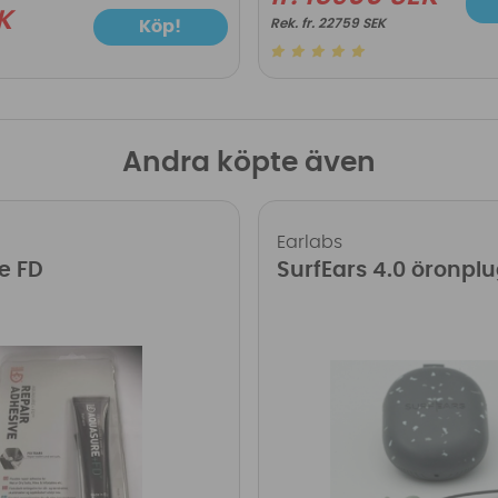
K
fr. 22759 SEK
Köp!
Andra köpte även
Earlabs
e FD
SurfEars 4.0 öronpl