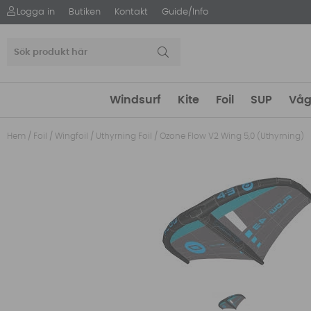
Logga in
Butiken
Kontakt
Guide/Info
Windsurf
Kite
Foil
SUP
Våg
Hem
/
Foil
/
Wingfoil
/
Uthyrning Foil
/
Ozone Flow V2 Wing 5,0 (Uthyrning)