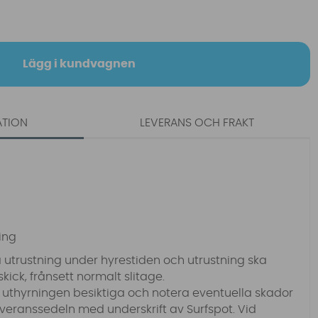
Lägg i kundvagnen
ATION
LEVERANS OCH FRAKT
ning
 utrustning under hyrestiden och utrustning ska
kick, frånsett normalt slitage.
 uthyrningen besiktiga och notera eventuella skador
veranssedeln med underskrift av Surfspot. Vid