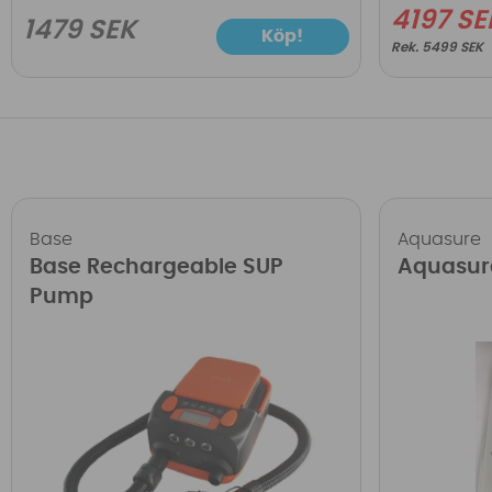
4197 SE
1479 SEK
Köp!
5499 SEK
Base
Aquasure
Base Rechargeable SUP
Aquasur
Pump