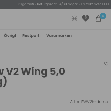
Prisgaranti
•
Returgaranti 14/30 dagar
•
Fri frakt över 1000:-
0
0
Övrigt
Restparti
Varumärken
w V2 Wing 5,0
g)
Artnr:
FWV25-demo