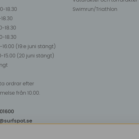
Våtdräkter och torrdräkter
00-18.30
Swimrun/Triathlon
0-18.30
0-18.30
00-18.30
-16:00 (19:e juni stängt)
0-15.00 (20 juni stängt)
ngt
a ordrar efter
else från 10.00.
101600
o@surfspot.se