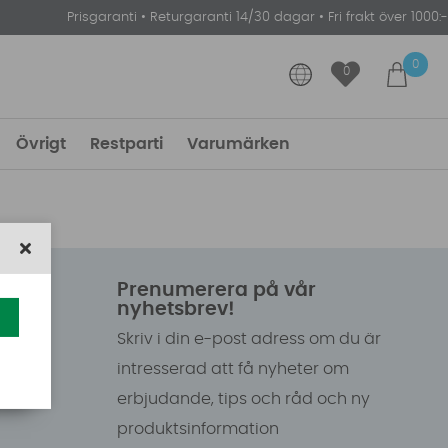
Prisgaranti
•
Returgaranti 14/30 dagar
•
Fri frakt över 1000:-
0
0
Övrigt
Restparti
Varumärken
Prenumerera på vår
nyhetsbrev!
Skriv i din e-post adress om du är
intresserad att få nyheter om
erbjudande, tips och råd och ny
produktsinformation