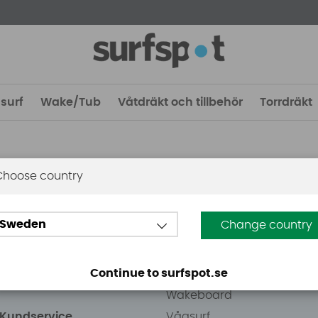
surf
Wake/Tub
Våtdräkt och tillbehör
Torrdräkt
Choose country
 Stockholm
Guider
Sweden
Change country
eden AB
Vindsurfing
väg 8
Kitesurfing
Continue to surfspot.se
ens Kurva
SUP
Wakeboard
/Kundservice
Vågsurf