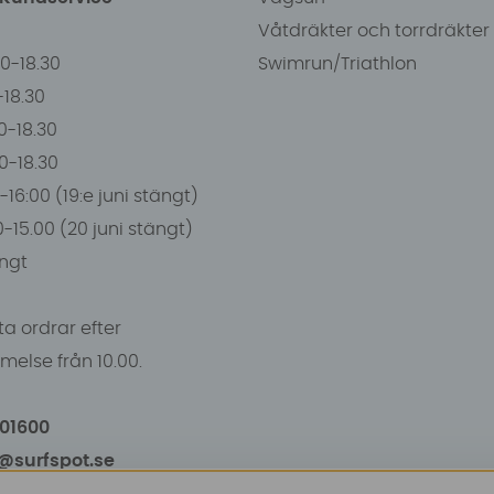
Våtdräkter och torrdräkter
00-18.30
Swimrun/Triathlon
0-18.30
0-18.30
00-18.30
-16:00 (19:e juni stängt)
0-15.00 (20 juni stängt)
ngt
a ordrar efter
else från 10.00.
101600
o@surfspot.se