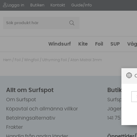
Logga in
Butiken
Kontakt
Guide/Info
Windsurf
Kite
Foil
SUP
Våg
Hem
/
Foil
/
Wingfoil
/
Uthyrning Foil
/
Atan Mistral 3mm
Allt om Surfspot
Butiken i
Om Surfspot
Surfspot Sw
Köpavtal och allmänna villkor
Jägerhorns 
Betalningsalternativ
141 75 Kung
Frakter
Handla från andra länder
Öppettider