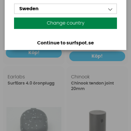
Sweden
Change country
1699 SEK
149 SEK
2399 SEK
199 SEK
Continue to surfspot.se
Köp!
Köp!
Earlabs
Chinook
SurfEars 4.0 öronplugg
Chinook tendon joint
20mm