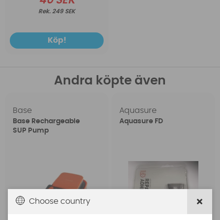
40 SEK
249 SEK
Köp!
Andra köpte även
Base
Aquasure
Base Rechargeable
Aquasure FD
SUP Pump
Choose country