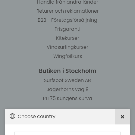
Handla från andra länder
Returer och reklamationer
B2B - Företagsförsäljning
Prisgaranti
Kitekurser
Vindsurfingkurser
Wingfoilkurs
Butiken i Stockholm
Surfspot Sweden AB
Jägerhorns väg 8
141 75 Kungens Kurva
Choose country
Öppettider/Kundservice
Måndag: 11.00-18.30