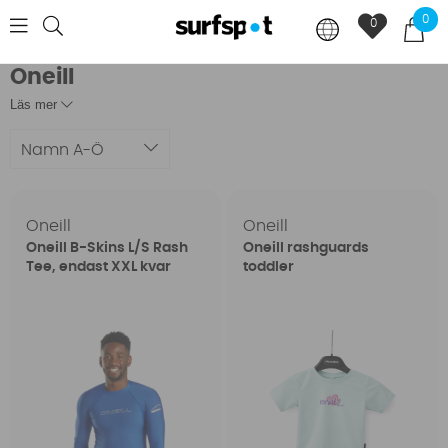
0
0
Oneill
Läs mer
Namn A-Ö
Oneill
Oneill
Oneill B-Skins L/S Rash
Oneill rashguards
Tee, endast XXL kvar
toddler