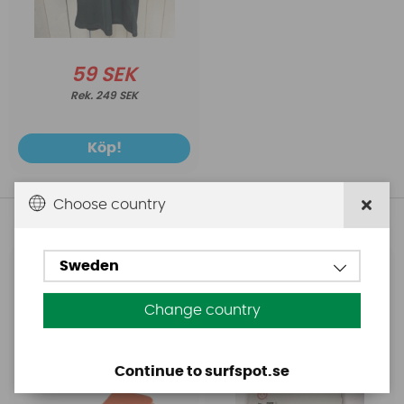
59 SEK
249 SEK
Köp!
Choose country
Andra köpte även
Sweden
Base
Aquasure
Base Rechargeable
Aquasure FD
Change country
SUP Pump
Continue to surfspot.se