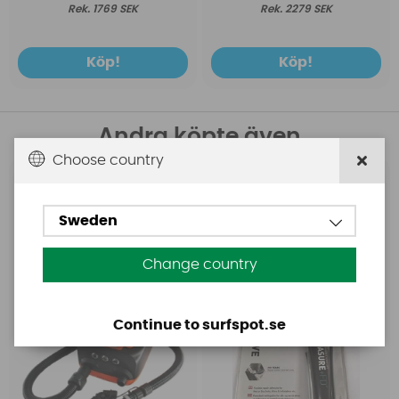
1769 SEK
2279 SEK
Köp!
Köp!
Andra köpte även
Choose country
Base
Aquasure
Base Rechargeable
Aquasure FD
Sweden
SUP Pump
Change country
Continue to surfspot.se