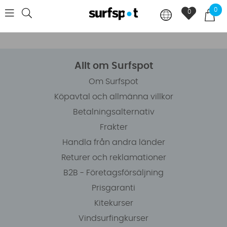
0
0
Allt om Surfspot
Om Surfspot
Köpavtal och allmänna villkor
Betalningsalternativ
Frakter
Handla från andra länder
Returer och reklamationer
B2B - Företagsförsäljning
Prisgaranti
Kitekurser
Vindsurfingkurser