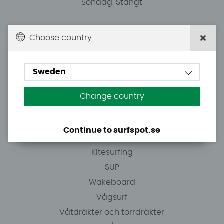
Söndag: Stängt
Du kan hämta ordrar efter överenskommelse från
Choose country
10.00.
Sweden
Tel: +46 8 7101600
E-post: info@surfspot.se
Change country
Guider
Continue to surfspot.se
Vindsurfing
Kitesurfing
SUP
Wakeboard
Vågsurf
Våtdräkter och torrdräkter