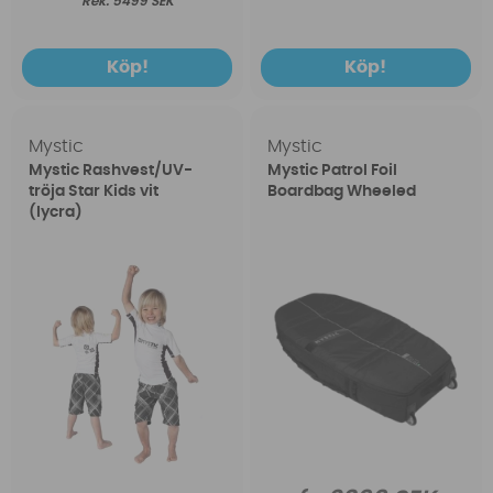
5499 SEK
Köp!
Köp!
Mystic
Mystic
Mystic Rashvest/UV-
Mystic Patrol Foil
tröja Star Kids vit
Boardbag Wheeled
(lycra)