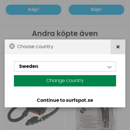
Köp!
Köp!
Andra köpte även
Choose country
Base
Aquasure
Base Rechargeable
Aquasure FD
SUP Pump
Sweden
Change country
Continue to surfspot.se