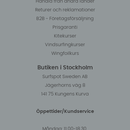
Handla från andra länder
Returer och reklamationer
B2B - Företagsförsäljning
Prisgaranti
Kitekurser
Vindsurfingkurser
Wingfoilkurs
Butiken i Stockholm
Surfspot Sweden AB
Jägerhorns väg 8
141 75 Kungens Kurva
Öppettider/Kundservice
Måndag: 11.00-18.30