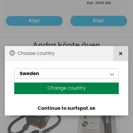
3899 SEK
Köp!
Köp!
Andra köpte även
Choose country
Base
Aquasure
Base Rechargeable
Aquasure FD
Sweden
SUP Pump
Change country
Continue to surfspot.se