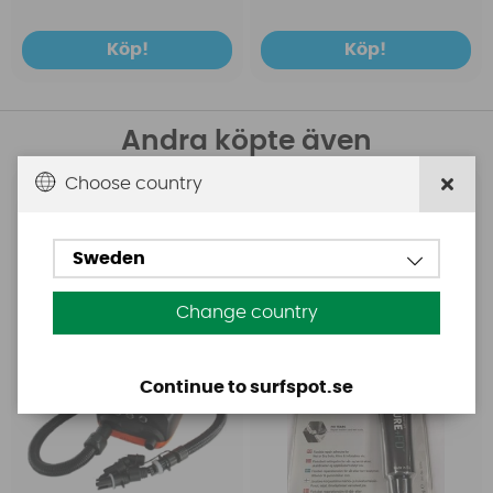
Köp!
Köp!
Andra köpte även
Choose country
Base
Aquasure
Base Rechargeable
Aquasure FD
SUP Pump
Sweden
Change country
Continue to surfspot.se