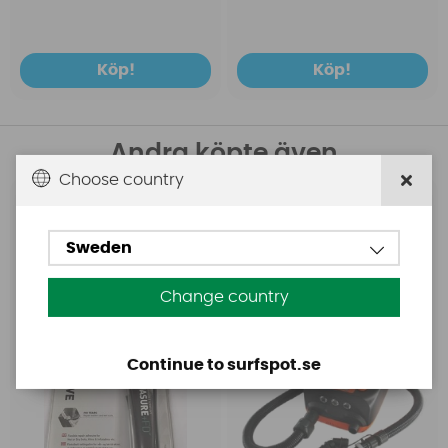
Köp!
Köp!
Andra köpte även
Choose country
Aquasure
Base
Aquasure FD
Base Rechargeable
Sweden
SUP Pump
Change country
Continue to surfspot.se