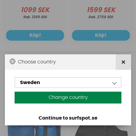
1099 SEK
1599 SEK
1399 SEK
2759 SEK
Köp!
Köp!
Andra köpte även
Choose country
Ascan
Mystic
Sweden
Ascan Sup Dry-Bag 20
Mystic Ear pads Vandal
Liter BLÅ
/ Vandal Pro Helmet
Change country
Continue to surfspot.se