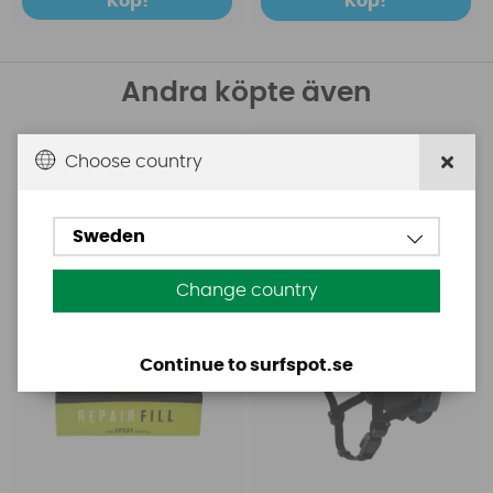
Köp!
Köp!
Andra köpte även
FCS
Mystic
Choose country
Fcs Simple Patch repair
Mystic Vandal Pro
fill Epoxy reparation kit
Helmet Navy
Sweden
Change country
Continue to surfspot.se