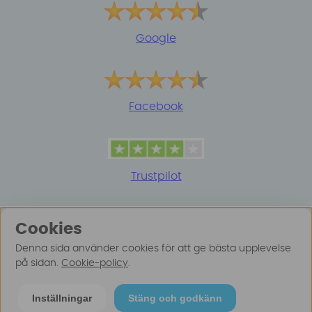
Google
Facebook
Trustpilot
Cookies
Denna sida använder cookies för att ge bästa upplevelse
på sidan.
Cookie-policy
.
© 2025 Surfspot. Vi använder oss av cookies -
Läs
Inställningar
Stäng och godkänn
mer här
.