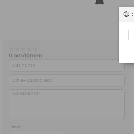
0 omdömen
Betyg