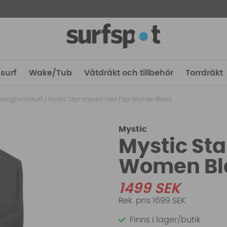
surf
Wake/Tub
Våtdräkt och tillbehör
Torrdräkt
e/wing/windsurf
/
Mystic Star Impact Vest Fzip Women Black
Mystic
Mystic Sta
Women Bl
1499
SEK
1699 SEK
Finns i lager/butik