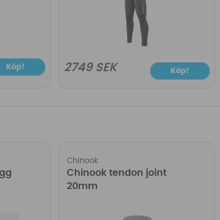
2749 SEK
Köp!
Köp!
Chinook
ugg
Chinook tendon joint
20mm