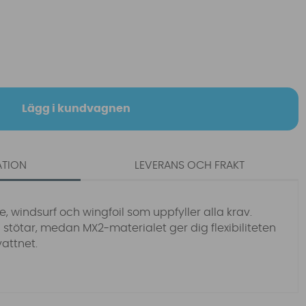
Lägg i kundvagnen
ATION
LEVERANS OCH FRAKT
ite, windsurf och wingfoil som uppfyller alla krav.
tötar, medan MX2-materialet ger dig flexibiliteten
attnet.