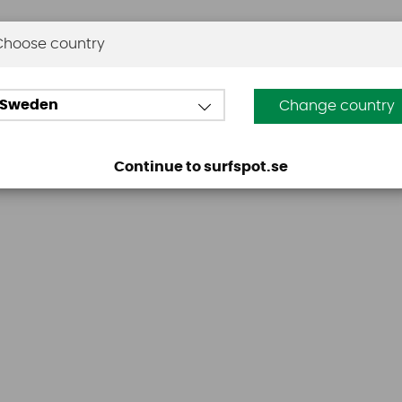
Choose country
Omdömen
Sweden
Change country
Den här produkten har inga recensioner. Du måste vara
Continue to surfspot.se