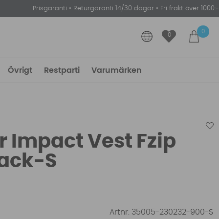
Prisgaranti
•
Returgaranti 14/30 dagar
•
Fri frakt över 1000:-
0
0
Övrigt
Restparti
Varumärken
r Impact Vest Fzip
ack-S
Artnr:
35005-230232-900-S