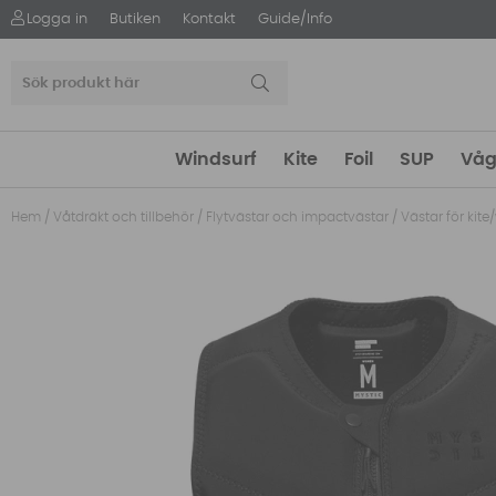
Logga in
Butiken
Kontakt
Guide/Info
Windsurf
Kite
Foil
SUP
Våg
Hem
/
Våtdräkt och tillbehör
/
Flytvästar och impactvästar
/
Västar för kit