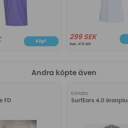
299 SEK
K
Köp!
479 SEK
Andra köpte även
Earlabs
e FD
SurfEars 4.0 öronpl