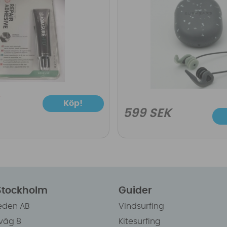
Köp!
599 SEK
 Stockholm
Guider
eden AB
Vindsurfing
väg 8
Kitesurfing