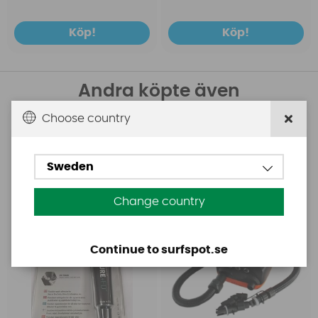
Köp!
Köp!
Andra köpte även
Choose country
Aquasure
Base
Aquasure FD
Base Rechargeable
SUP Pump
Sweden
Change country
Continue to surfspot.se