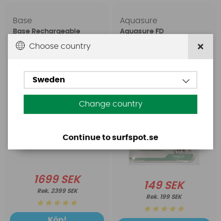
Base
Aquasure
Base Rechargeable
Aquasure FD
SUP Pump
Choose country
Sweden
Change country
Continue to surfspot.se
1699 SEK
149 SEK
2399 SEK
199 SEK
Köp!