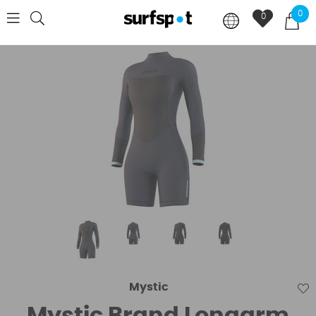
0
0
Mystic
Mystic Brand Longarm