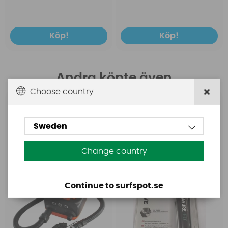
Köp!
Köp!
Andra köpte även
Choose country
Base
Aquasure
Base Rechargeable
Aquasure FD
Sweden
SUP Pump
Change country
Continue to surfspot.se