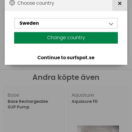
Choose country
Sweden
1749 SEK
499 SEK
1899 SEK
709 SEK
Change country
Köp!
Köp!
Continue to surfspot.se
Andra köpte även
Base
Aquasure
Base Rechargeable
Aquasure FD
SUP Pump