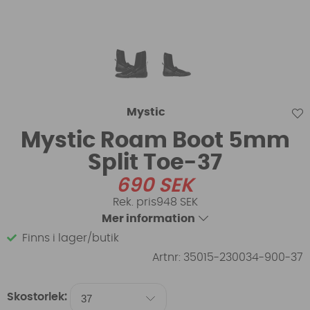
Mystic
Mystic Roam Boot 5mm
Split Toe-37
690
SEK
948 SEK
Mer information
Finns i lager/butik
Artnr:
35015-230034-900-37
Skostorlek: