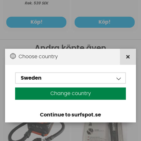
539 SEK
Köp!
Köp!
Andra köpte även
Choose country
Base
Aquasure
Base Rechargeable
Aquasure FD
Sweden
SUP Pump
Change country
Continue to surfspot.se