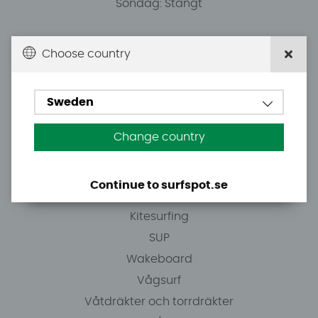
Söndag: Stängt
Du kan hämta ordrar efter överenskommelse från
Choose country
10.00.
Sweden
Tel: +46 8 7101600
E-post: info@surfspot.se
Change country
Guider
Continue to surfspot.se
Vindsurfing
Kitesurfing
SUP
Wakeboard
Vågsurf
Våtdräkter och torrdräkter