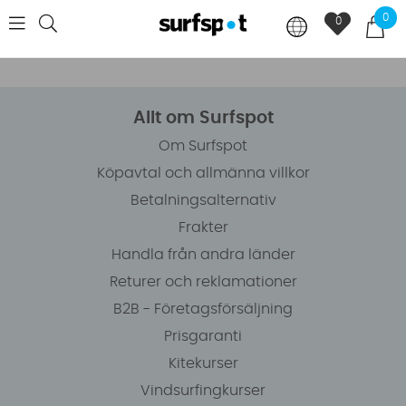
0
0
Allt om Surfspot
Om Surfspot
Köpavtal och allmänna villkor
Betalningsalternativ
Frakter
Handla från andra länder
Returer och reklamationer
B2B - Företagsförsäljning
Prisgaranti
Kitekurser
Vindsurfingkurser