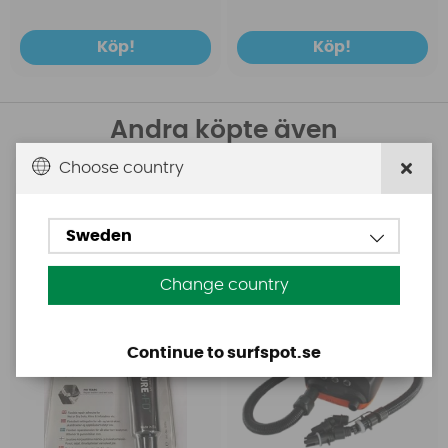
Köp!
Köp!
Andra köpte även
Choose country
Aquasure
Base
Aquasure FD
Base Rechargeable
SUP Pump
Sweden
Change country
Continue to surfspot.se