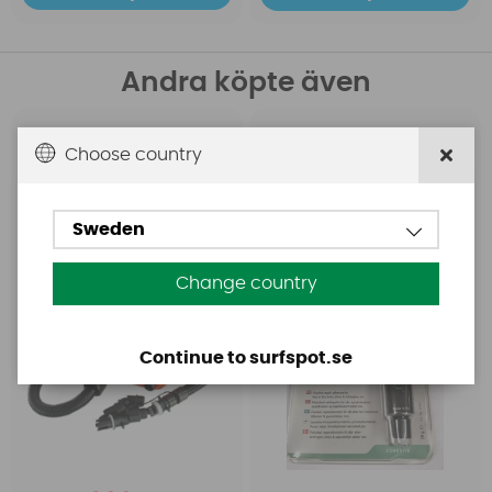
Andra köpte även
Base
Aquasure
Choose country
Base Rechargeable
Aquasure FD
SUP Pump
Sweden
Change country
Continue to surfspot.se