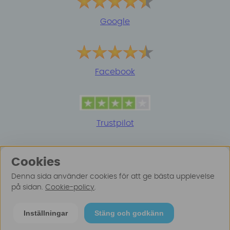
Google
Facebook
Trustpilot
Cookies
Denna sida använder cookies för att ge bästa upplevelse
på sidan.
Cookie-policy
.
© 2025 Surfspot. Vi använder oss av cookies -
Läs
Inställningar
Stäng och godkänn
mer här
.