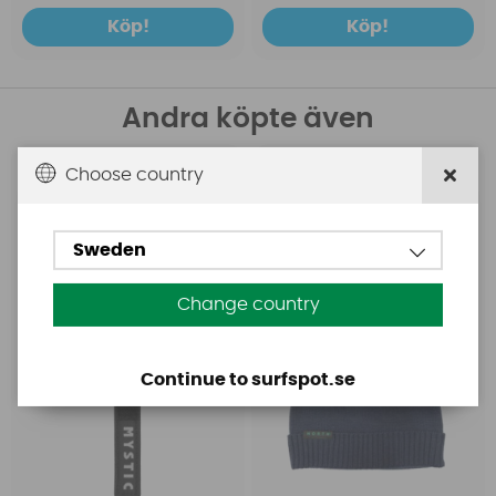
Köp!
Köp!
Andra köpte även
Choose country
Mystic
North
Mystic Safety Knife
North Seaside Beanie
Navy
Sweden
Change country
Continue to surfspot.se