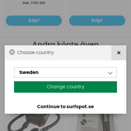
1789 SEK
Köp!
Köp!
Andra köpte även
Choose country
Base
Aquasure
Base Rechargeable
Aquasure FD
Sweden
SUP Pump
Change country
Continue to surfspot.se