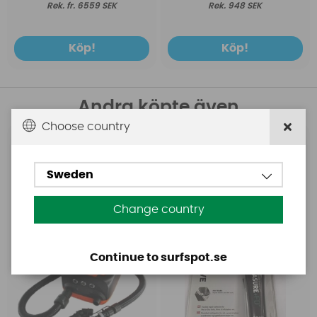
fr. 6559 SEK
948 SEK
Köp!
Köp!
Andra köpte även
Choose country
Base
Aquasure
Base Rechargeable
Aquasure FD
Sweden
SUP Pump
Change country
Continue to surfspot.se