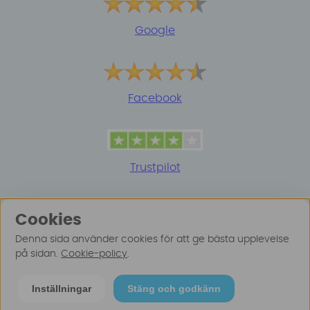
Google
Facebook
Trustpilot
Cookies
Denna sida använder cookies för att ge bästa upplevelse
på sidan.
Cookie-policy
.
© 2025 Surfspot. Vi använder oss av cookies -
Läs
Inställningar
Stäng och godkänn
mer här
.