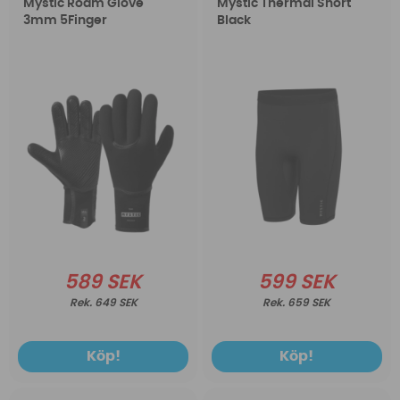
Mystic Roam Glove
Mystic Thermal Short
3mm 5Finger
Black
589 SEK
599 SEK
649 SEK
659 SEK
Köp!
Köp!