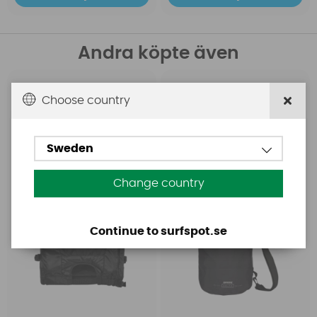
Andra köpte även
Mystic
Mystic
Choose country
Mystic Downwinder
Mystic Dry Bag Black
Floatation Vest Black
Sweden
Change country
Continue to surfspot.se