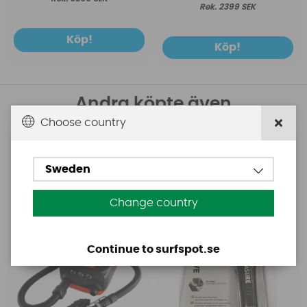
2399 SEK
Köp!
Köp!
Andra köpte även
Choose country
Base
Aquasure
Base Rechargeable
Aquasure FD
Sweden
SUP Pump
Change country
Continue to surfspot.se