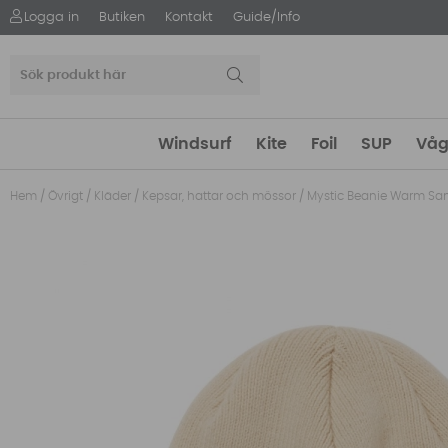
Logga in
Butiken
Kontakt
Guide/Info
Windsurf
Kite
Foil
SUP
Våg
Hem
/
Övrigt
/
Kläder
/
Kepsar, hattar och mössor
/
Mystic Beanie Warm Sa