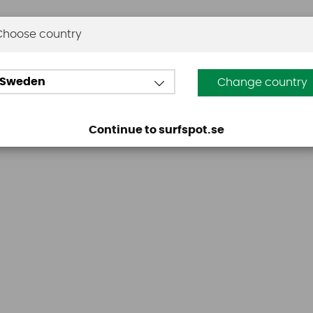
Choose country
Omdömen
Sweden
Change country
Den här produkten har inga recensioner. Du måste vara
Continue to surfspot.se