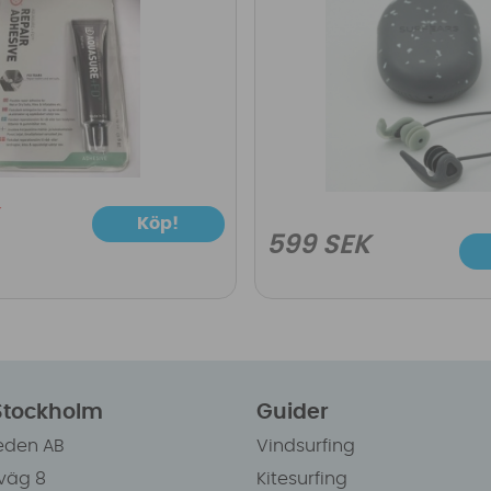
Köp!
599 SEK
 Stockholm
Guider
eden AB
Vindsurfing
väg 8
Kitesurfing