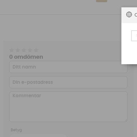
0 omdömen
Betyg