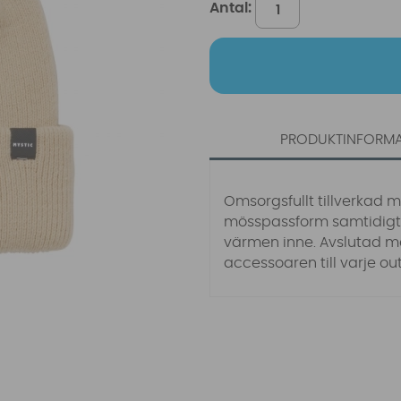
Antal:
PRODUKTINFORM
Omsorgsfullt tillverkad m
mösspassform samtidigt s
värmen inne. Avslutad med
accessoaren till varje outf