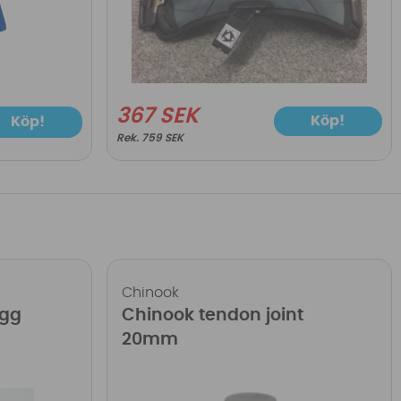
367 SEK
Köp!
Köp!
759 SEK
Chinook
ugg
Chinook tendon joint
20mm