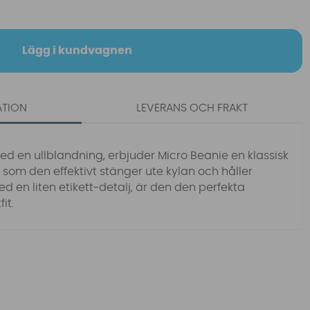
Lägg i kundvagnen
ATION
LEVERANS OCH FRAKT
ed en ullblandning, erbjuder Micro Beanie en klassisk
om den effektivt stänger ute kylan och håller
 en liten etikett-detalj, är den den perfekta
it.