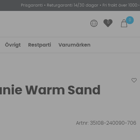
Prisgaranti
•
Returgaranti 14/30 dagar
•
Fri frakt över 1000:-
0
0
Övrigt
Restparti
Varumärken
anie Warm Sand
Artnr:
35108-240090-706