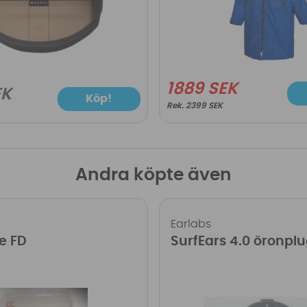
1889 SEK
EK
Köp!
2399 SEK
Andra köpte även
Earlabs
e FD
SurfEars 4.0 öronpl