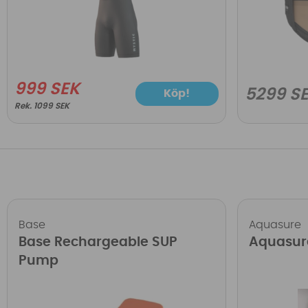
999 SEK
5299 S
Köp!
1099 SEK
Base
Aquasure
Base Rechargeable SUP
Aquasur
Pump