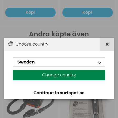
Köp!
Köp!
Andra köpte även
Choose country
Base
Aquasure
Base Rechargeable
Aquasure FD
SUP Pump
Sweden
Change country
Continue to surfspot.se