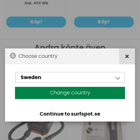
499 SEK
Köp!
Köp!
Andra köpte även
Choose country
Base
Aquasure
Base Rechargeable
Aquasure FD
Sweden
SUP Pump
Change country
Continue to surfspot.se