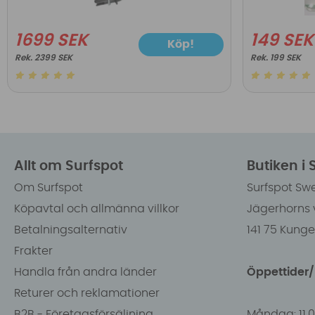
1699 SEK
149 SEK
Köp!
2399 SEK
199 SEK
Allt om Surfspot
Butiken i
Om Surfspot
Surfspot Sw
Köpavtal och allmänna villkor
Jägerhorns 
Betalningsalternativ
141 75 Kung
Frakter
Handla från andra länder
Öppettider
Returer och reklamationer
B2B - Företagsförsäljning
Måndag: 11.