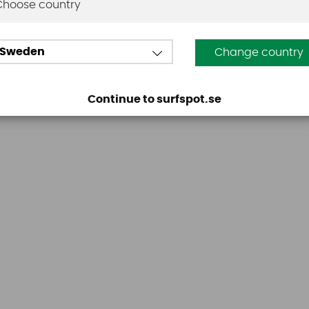
Den här produkten har inga recensioner. Du måste vara
Choose country
Sweden
Change country
Continue to surfspot.se