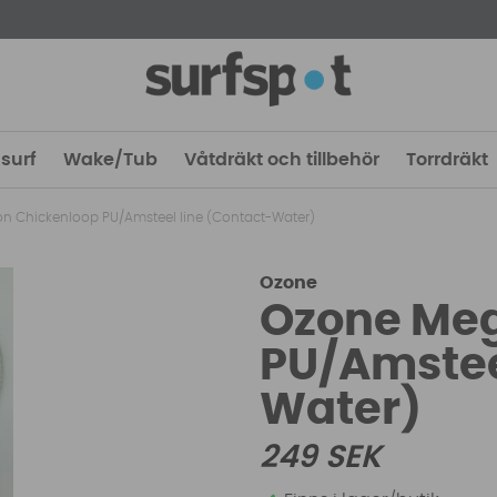
surf
Wake/Tub
Våtdräkt och tillbehör
Torrdräkt
n Chickenloop PU/Amsteel line (Contact-Water)
Ozone
Ozone Meg
PU/Amstee
Water)
249
SEK