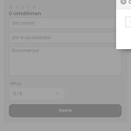
0 omdömen
Betyg
Spara