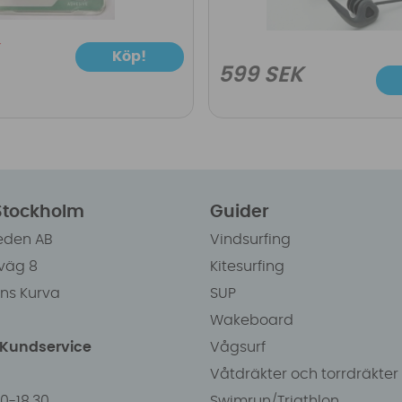
Köp!
599 SEK
 Stockholm
Guider
eden AB
Vindsurfing
väg 8
Kitesurfing
ens Kurva
SUP
Wakeboard
/Kundservice
Vågsurf
Våtdräkter och torrdräkter
00-18.30
Swimrun/Triathlon