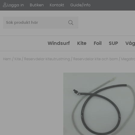
Logga in
Butiken
Kontakt
Guide/Info
Windsurf
Kite
Foil
SUP
Våg
Hem
/
Kite
/
Reservdelar kiteutrustning
/
Reservdelar kite och bom
/
Megatro