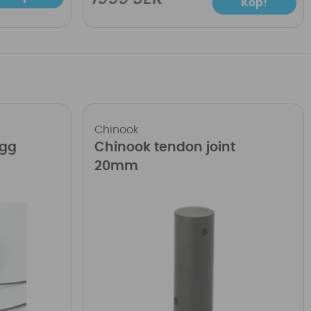
Köp!
Chinook
ugg
Chinook tendon joint
20mm