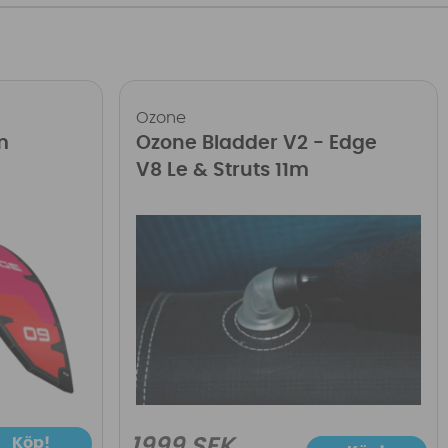
Ozone
m
Ozone Bladder V2 - Edge
V8 Le & Struts 11m
Köp!
1999 SEK