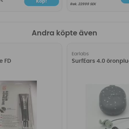
Köp!
22999 SEK
Andra köpte även
Earlabs
e FD
SurfEars 4.0 öronpl