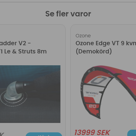
Se fler varor
Ozone
adder V2 -
Ozone Edge VT 9 kv
1 Le & Struts 8m
(Demokörd)
13999 SEK
K