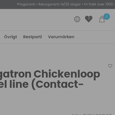
Prisgaranti
•
Returgaranti 14/30 dagar
•
Fri frakt över 1000:-
0
0
Övrigt
Restparti
Varumärken
atron Chickenloop
l line (Contact-