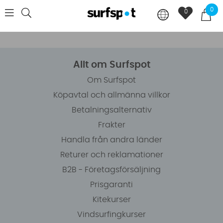
0
0
Allt om Surfspot
Om Surfspot
Köpavtal och allmänna villkor
Betalningsalternativ
Frakter
Handla från andra länder
Returer och reklamationer
B2B - Företagsförsäljning
Prisgaranti
Kitekurser
Vindsurfingkurser