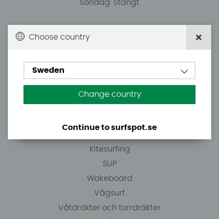
Söndag: Stängt
Du kan hämta ordrar efter överenskommelse från
Choose country
10.00.
Sweden
Tel: +46 8 7101600
E-post: info@surfspot.se
Change country
Guider
Continue to surfspot.se
Vindsurfing
Kitesurfing
SUP
Wakeboard
Vågsurf
Våtdräkter och torrdräkter