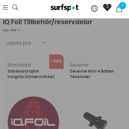
0
0
IQ Foil Tillbehör/reservdelar
Läs mer
Lägsta pris
70
Starboard
Severne
Starboard Iqfoil
Severne Mini 4 Batten
Insignia (klistermärke)
Tensioner