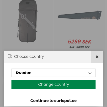
5299 SEK
5899 SEK
3498 SEK
Choose country
Köp!
Sweden
Köp!
Change country
Starboard
Starboard Mast 95
Carbon iQFoil
Continue to surfspot.se