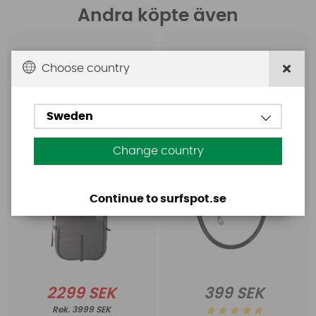
Andra köpte även
Starboard
Freewing
Choose country
Starboard Recover
Freewing Harness Line
Travel IQfoil 220 x 95
Sweden
Change country
Continue to surfspot.se
2299 SEK
399 SEK
3999 SEK