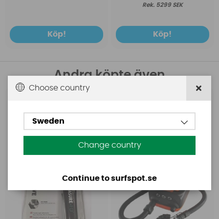
5299 SEK
Köp!
Köp!
Andra köpte även
Choose country
Aquasure
Base
Aquasure FD
Base Rechargeable
Sweden
SUP Pump
Change country
Continue to surfspot.se