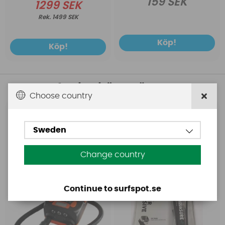
159 SEK
1299 SEK
1499 SEK
Köp!
Köp!
Andra köpte även
Choose country
Base
Aquasure
Base Rechargeable
Aquasure FD
Sweden
SUP Pump
Change country
Continue to surfspot.se