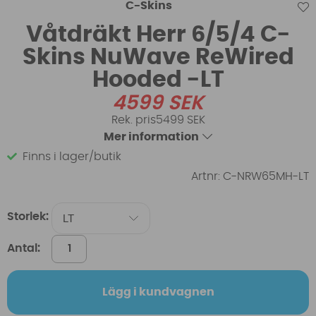
C-Skins
Våtdräkt Herr 6/5/4 C-
Skins NuWave ReWired
Hooded -LT
4599
SEK
5499 SEK
Mer information
Finns i lager/butik
Artnr:
C-NRW65MH-LT
Storlek:
Antal:
Lägg i kundvagnen