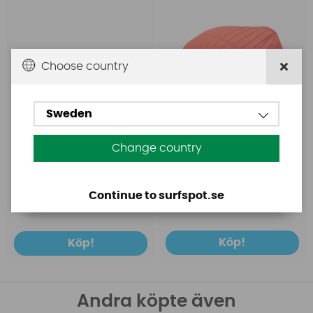
Choose country
Sweden
Change country
329 SEK
229 SEK
Continue to surfspot.se
399 SEK
279 SEK
Köp!
Köp!
Andra köpte även