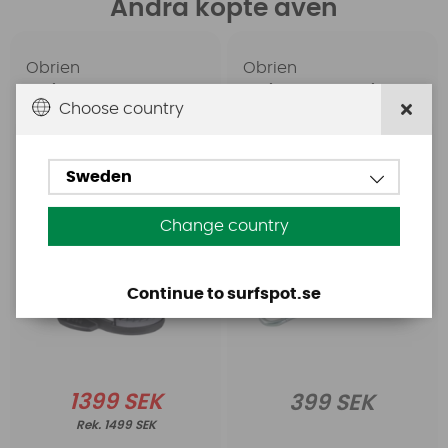
Andra köpte även
Obrien
Obrien
Obrien Clutch
Obrien Pontoon Bridle
Choose country
wakeboardbinding
12
Sweden
Change country
Continue to surfspot.se
1399 SEK
399 SEK
1499 SEK