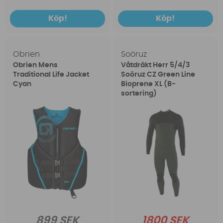
Köp!
Köp!
Obrien
Soöruz
Obrien Mens
Våtdräkt Herr 5/4/3
Traditional Life Jacket
Soöruz CZ Green Line
Cyan
Bioprene XL (B-
sortering)
899 SEK
1800 SEK