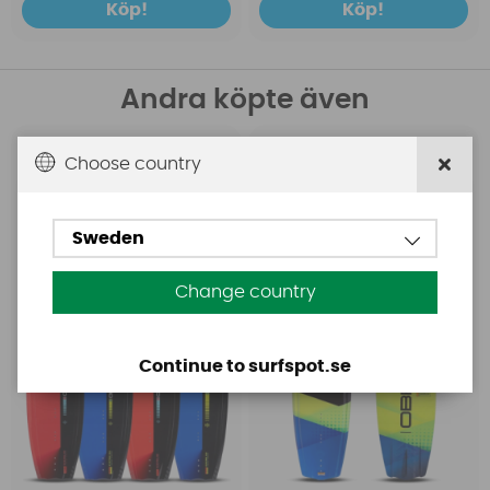
Köp!
Köp!
Andra köpte även
Choose country
Obrien
Obrien
Wakeboard Obrien
Obrien Doc Valhalla
System
Wakeboard
Sweden
Change country
Continue to surfspot.se