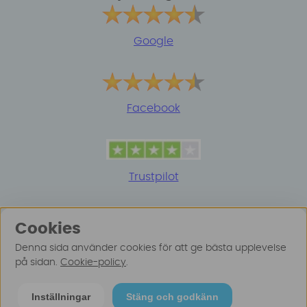
Google
Facebook
Trustpilot
Cookies
Denna sida använder cookies för att ge bästa upplevelse
på sidan.
Cookie-policy
.
© 2025 Surfspot. Vi använder oss av cookies -
Läs
Inställningar
Stäng och godkänn
mer här
.