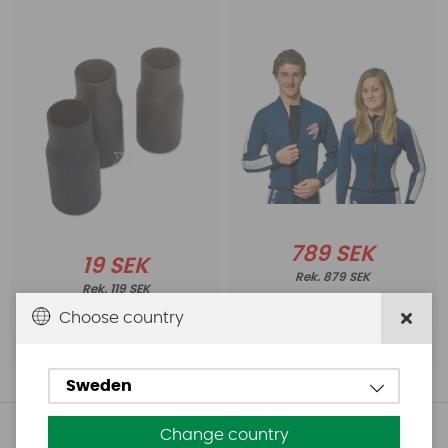
789 SEK
19 SEK
879 SEK
119 SEK
Choose country
Köp!
Köp!
Sweden
Andra köpte även
Change country