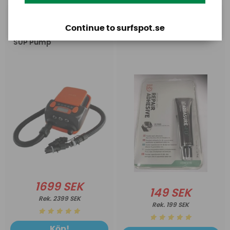
Base
Aquasure
Continue to surfspot.se
Base Rechargeable
Aquasure FD
SUP Pump
1699 SEK
149 SEK
2399 SEK
199 SEK
Köp!