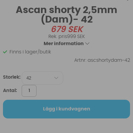
Ascan shorty 2,5mm
(Dam)- 42
679
SEK
999 SEK
Mer information
Finns i lager/butik
Artnr:
ascshortydam-42
Storlek:
Antal:
Lägg i kundvagnen