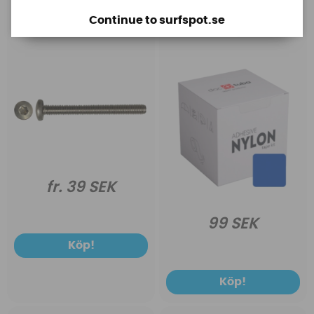
Fenskruv M6 Torx
Dr. Tuba Nylon Ripstop
Tape Kit 150cm x 5cm
Continue to surfspot.se
(obs olika färger)
fr. 39 SEK
99 SEK
Köp!
Köp!