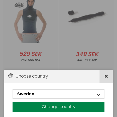
529 SEK
349 SEK
599 SEK
399 SEK
Köp!
Köp!
Choose country
Sweden
Andra köpte även
Change country
Starboard
Dr. Tuba