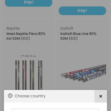
Köp!
Köp!
Reptile
Sailloft
Mast Reptile Fibra 80%
Sailloft Blue Line 80%
kol SDM (CC)
SDM (CC)
Choose country
fr. 4499 SEK
fr. 6699 SEK