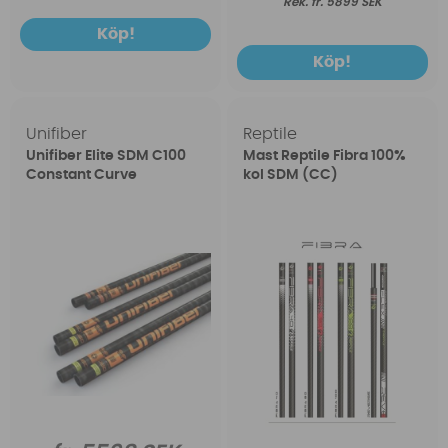
fr. 5899 SEK
Köp!
Köp!
Unifiber
Reptile
Unifiber Elite SDM C100
Mast Reptile Fibra 100%
Constant Curve
kol SDM (CC)