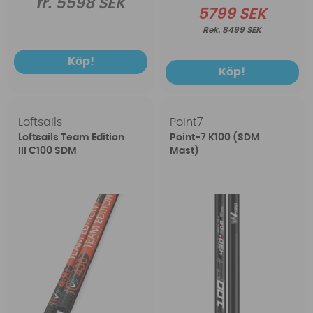
fr. 5598 SEK
5799 SEK
8499 SEK
Köp!
Köp!
Loftsails
Point7
Loftsails Team Edition
Point-7 K100 (SDM
III C100 SDM
Mast)