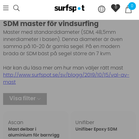
0
0
SDM master för vindsurfing
Master med standarddiameter (SDM, 48,5mm
innerdiameter i basen). Denna diameter är även
samma på 10-20 år gamla segel. På en modern
bräda är SDM bäst på segel större än 7 kvm.
Här kan du läsa mer om hur man väljer rätt mast
http://www.surfspot.se/sv/blogg/2019/10/15/val-av-
mast
Visa filter
Ascan
Unifiber
Mast delbar i
Unifiber Epoxy SDM
aluminium för barnrigg