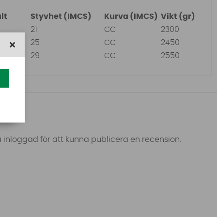
lt
Styvhet (IMCS)
Kurva (IMCS)
Vikt (gr)
21
CC
2300
25
CC
2450
29
CC
2550
 inloggad för att kunna publicera en recension.