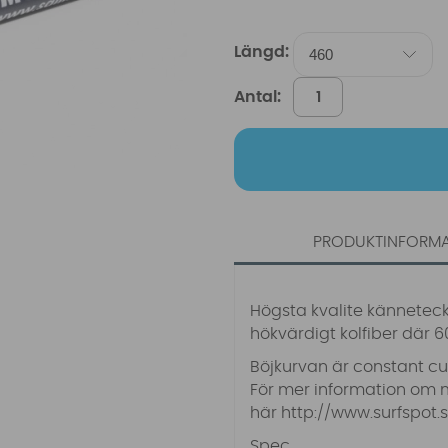
Längd:
Antal:
PRODUKTINFORM
Högsta kvalite känneteckn
hökvärdigt kolfiber där 6
Böjkurvan är constant cur
För mer information om 
här
http://www.surfspot
Spec