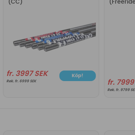
(CC)
(Freerid
fr. 3997 SEK
Köp!
fr. 799
fr. 6999 SEK
fr. 9799 S