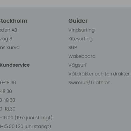
 Stockholm
Guider
eden AB
Vindsurfing
väg 8
Kitesurfing
ens Kurva
SUP
Wakeboard
/Kundservice
Vågsurf
Våtdräkter och torrdräkter
00-18.30
Swimrun/Triathlon
0-18.30
0-18.30
00-18.30
-16:00 (19:e juni stängt)
0-15.00 (20 juni stängt)