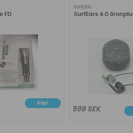
Earlabs
e FD
SurfEars 4.0 öronpl
Köp!
599 SEK