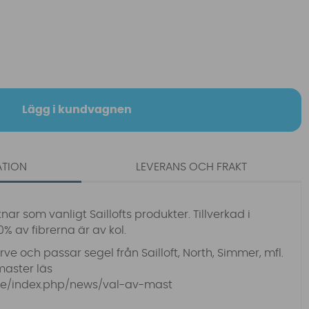
Lägg i kundvagnen
ATION
LEVERANS OCH FRAKT
ar som vanligt Saillofts produkter. Tillverkad i
0% av fibrerna är av kol.
ve och passar segel från Sailloft, North, Simmer, mfl.
master läs
.se/index.php/news/val-av-mast