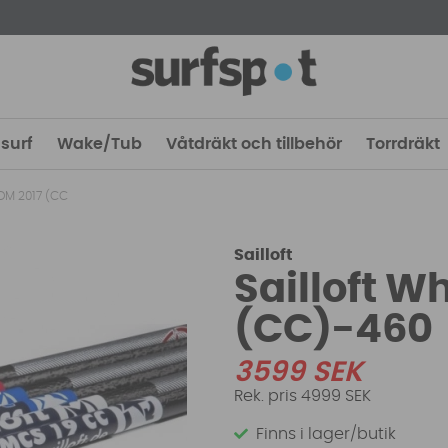
surf
Wake/Tub
Våtdräkt och tillbehör
Torrdräkt
SDM 2017 (CC
Sailloft
Sailloft W
(CC)-460
3599
SEK
4999 SEK
Finns i lager/butik