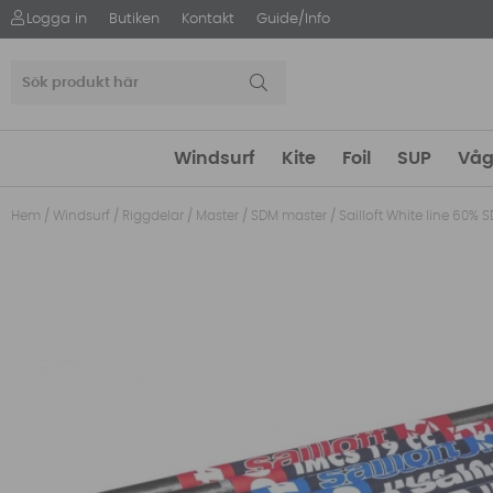
Logga in
Butiken
Kontakt
Guide/Info
Windsurf
Kite
Foil
SUP
Våg
Hem
/
Windsurf
/
Riggdelar
/
Master
/
SDM master
/
Sailloft White line 60% 