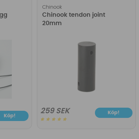
Chinook
ugg
Chinook tendon joint
20mm
259 SEK
Köp!
Köp!