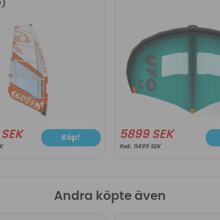
e)
9 SEK
5899 SEK
Köp!
EK
11499 SEK
Andra köpte även