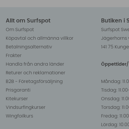
Allt om Surfspot
Butiken i
Om Surfspot
Surfspot Sw
Köpavtal och allmänna villkor
Jägerhorns 
Betalningsalternativ
141 75 Kung
Frakter
Handla från andra länder
Öppettider
Returer och reklamationer
B2B - Företagsförsäljning
Måndag: 11.
Prisgaranti
Tisdag: 11.0
Kitekurser
Onsdag: 11.0
Vindsurfingkurser
Torsdag: 11.
Wingfoilkurs
Fredag: 11.00
Lördag: 10.0