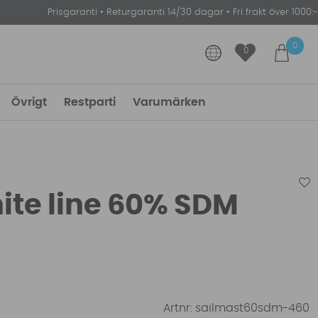
Prisgaranti
•
Returgaranti 14/30 dagar
•
Fri frakt över 1000:-
0
0
Övrigt
Restparti
Varumärken
hite line 60% SDM
Artnr:
sailmast60sdm-460