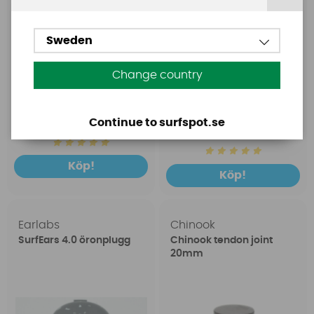
Sweden
Change country
1699 SEK
149 SEK
Continue to surfspot.se
2399 SEK
199 SEK
Köp!
Köp!
Earlabs
Chinook
SurfEars 4.0 öronplugg
Chinook tendon joint
20mm