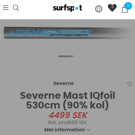
0
0
Severne
Severne Mast IQfoil
530cm (90% kol)
4499
SEK
9199 SEK
Mer information