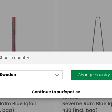
Choose country
fr. 3399 SEK
K
Sweden
Köp!
Change country
fr. 3899 SEK
Continue to surfspot.se
Severne
Rdm Blue Iqfoil
Severne Rdm Blue Iq
. bag)
430 (Incl. bag)