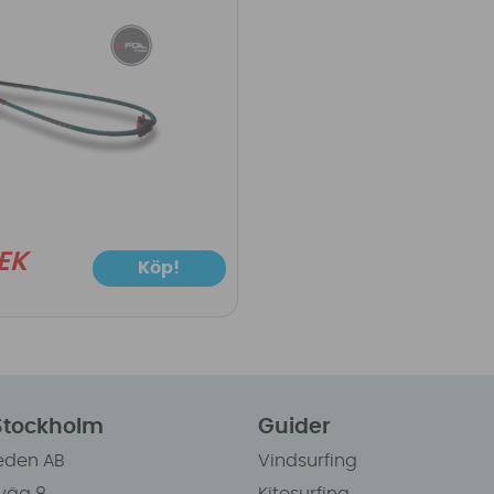
EK
Köp!
 Stockholm
Guider
eden AB
Vindsurfing
väg 8
Kitesurfing