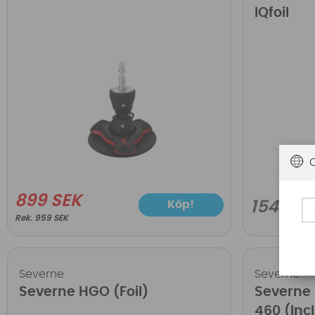
IQfoil
899 SEK
Köp!
1549 SE
959 SEK
Severne
Severne
Severne HGO (Foil)
Severne 
460 (Incl