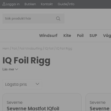
Logga in
Butiken
Kontakt
Guide/Info
Windsurf
Kite
Foil
SUP
Våg
Hem
/
Foil
/
Foil Vindsurfing
/
IQ Foil
/
IQ Foil Rigg
IQ Foil Rigg
Läs mer
Lägsta pris
Severne
Severne
Severne Mastfot IQfoil
Severne 