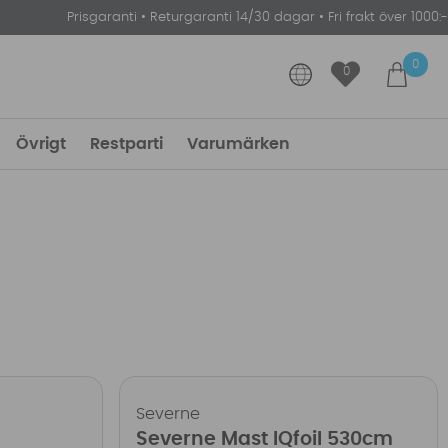
Prisgaranti
•
Returgaranti 14/30 dagar
•
Fri frakt över 1000:-
0
0
Övrigt
Restparti
Varumärken
Severne
Severne Mast IQfoil 530cm