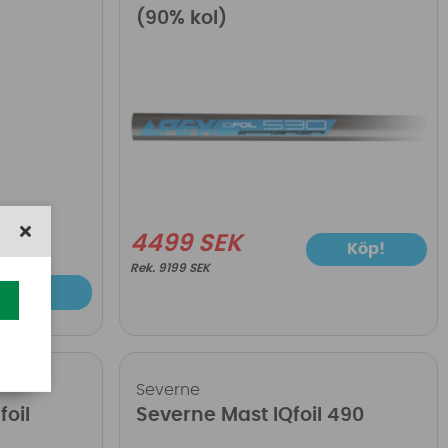
(90% kol)
4499 SEK
Köp!
9199 SEK
Köp!
Severne
foil
Severne Mast IQfoil 490