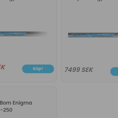
EK
Köp!
7499 SEK
 Bom Enigma
0-250