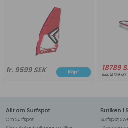
18789 S
fr. 9599 SEK
Köp!
18789 SEK
Allt om Surfspot
Butiken i
Om Surfspot
Surfspot Sw
Köpavtal och allmänna villkor
Jägerhorns 