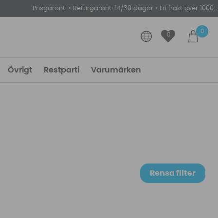
Prisgaranti
•
Returgaranti 14/30 dagar
•
Fri frakt över 1000:-
0
0
Övrigt
Restparti
Varumärken
Rensa filter