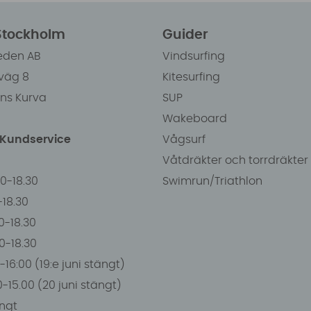
 Stockholm
Guider
eden AB
Vindsurfing
väg 8
Kitesurfing
ens Kurva
SUP
Wakeboard
/Kundservice
Vågsurf
Våtdräkter och torrdräkter
00-18.30
Swimrun/Triathlon
0-18.30
0-18.30
00-18.30
-16:00 (19:e juni stängt)
0-15.00 (20 juni stängt)
ngt