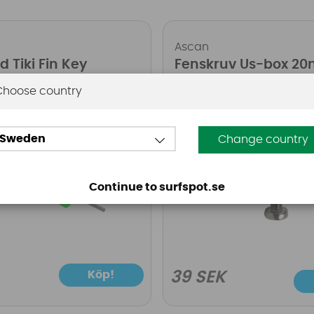
Ascan
d Tiki Fin Key
Fenskruv Us-box 2
Choose country
Sweden
Change country
Continue to surfspot.se
Köp!
39 SEK