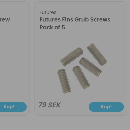
Futures
crew
Futures Fins Grub Screws
Pack of 5
79 SEK
Köp!
Köp!