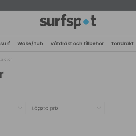
surf
Wake/Tub
Våtdräkt och tillbehör
Torrdräkt
 brickor
r
Lägsta pris