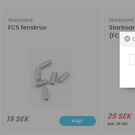
Starboard
Starboard
FCS fenskruv
Starboar
(FCS)
29 SEK
19 SEK
Köp!
39 SEK