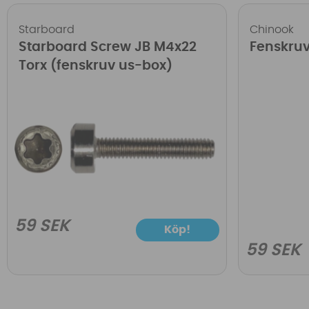
Starboard
Chinook
Starboard Screw JB M4x22
Fenskru
Torx (fenskruv us-box)
59 SEK
Köp!
59 SEK