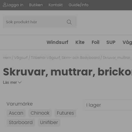
Logga in
Butiken
Kontakt
Guide/Info
Windsurf
Kite
Foil
SUP
Våg
Hem
/
Vågsurf
/
Tillbehör Vågsurf, Skim- och Bodyboard
/
Skruvar, muttrar,
Skruvar, muttrar, bricko
Läs mer
Varumärke
I lager
Ascan
Chinook
Futures
Starboard
Unifiber