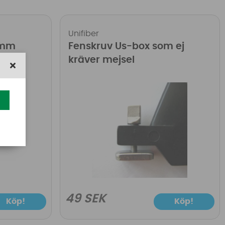
Unifiber
0mm
Fenskruv Us-box som ej
kräver mejsel
49 SEK
Köp!
Köp!