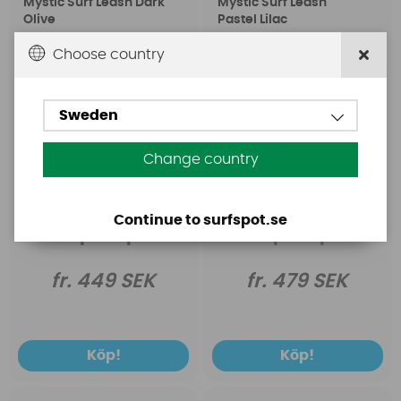
Mystic Surf Leash Dark
Mystic Surf Leash
Olive
Pastel Lilac
Choose country
Sweden
Change country
Continue to surfspot.se
fr. 449 SEK
fr. 479 SEK
Köp!
Köp!