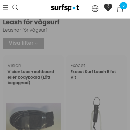
0
0
Leash för vågsurf
Leashar för vågsurf
Visa filter
Vision
Exocet
Vision Leash softboard
Exocet Surf Leash 9 fot
eller bodyboard (Lätt
Vit
begagnad)