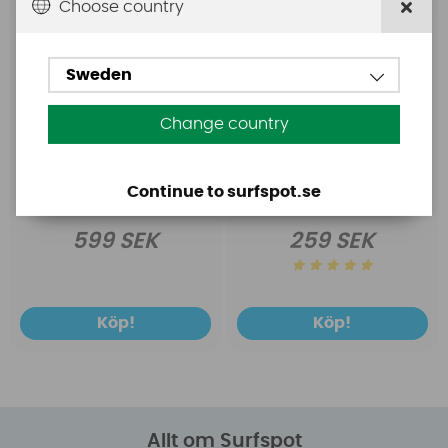
Choose country
Sweden
Change country
Continue to surfspot.se
599 SEK
259 SEK
Köp!
Köp!
Allt om Surfspot